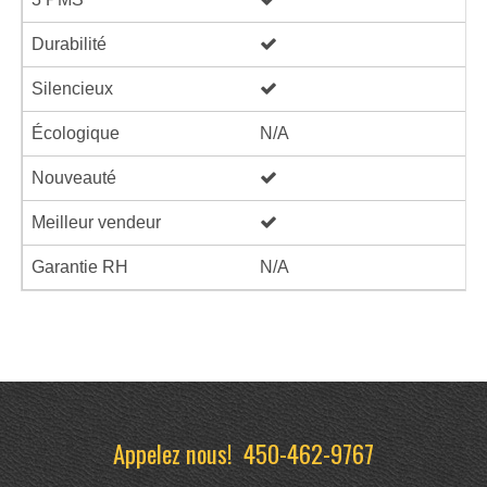
Durabilité
Silencieux
Écologique
N/A
Nouveauté
Meilleur vendeur
Garantie RH
N/A
Appelez nous!
450-462-9767