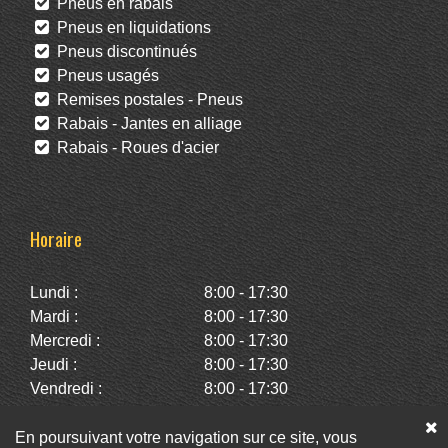
Pneus en rabais
Pneus en liquidations
Pneus discontinués
Pneus usagés
Remises postales - Pneus
Rabais - Jantes en alliage
Rabais - Roues d'acier
Horaire
Lundi :
8:00 - 17:30
Mardi :
8:00 - 17:30
Mercredi :
8:00 - 17:30
Jeudi :
8:00 - 17:30
Vendredi :
8:00 - 17:30
Samedi :
10:00 - 14:00
Dimanche :
Fermé
En poursuivant votre navigation sur ce site, vous