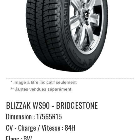
* Image à titre indicatif seulement
** Jantes vendues séparément
BLIZZAK WS90 - BRIDGESTONE
Dimension : 17565R15
CV - Charge / Vitesse : 84H
Flanc : BW