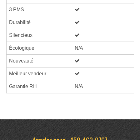
3 PMS
Durabilité
Silencieux
Écologique
N/A
Nouveauté
Meilleur vendeur
Garantie RH
N/A
Appelez nous!
450-462-9767