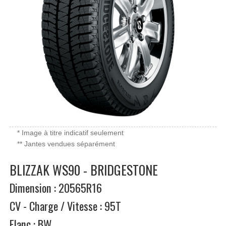
* Image à titre indicatif seulement
** Jantes vendues séparément
BLIZZAK WS90 - BRIDGESTONE
Dimension : 20565R16
CV - Charge / Vitesse : 95T
Flanc : BW