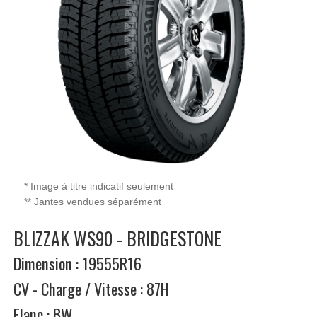
* Image à titre indicatif seulement
** Jantes vendues séparément
BLIZZAK WS90 - BRIDGESTONE
Dimension : 19555R16
CV - Charge / Vitesse : 87H
Flanc : BW