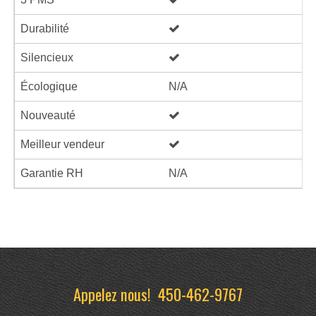
Durabilité
Silencieux
Écologique
N/A
Nouveauté
Meilleur vendeur
Garantie RH
N/A
Appelez nous!
450-462-9767