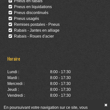
Pneus en rabais
Pneus en liquidations
Pneus discontinués
Pneus usagés
Remises postales - Pneus
Rabais - Jantes en alliage
Rabais - Roues d'acier
Horaire
Lundi :
8:00 - 17:30
Mardi :
8:00 - 17:30
Mercredi :
8:00 - 17:30
Jeudi :
8:00 - 17:30
Vendredi :
8:00 - 17:30
Samedi :
10:00 - 14:00
Dimanche :
Fermé
En poursuivant votre navigation sur ce site, vous