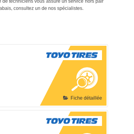
e de techniciens vous assure un service hors pair
abais, consultez un de nos spécialistes.
Fiche détaillée