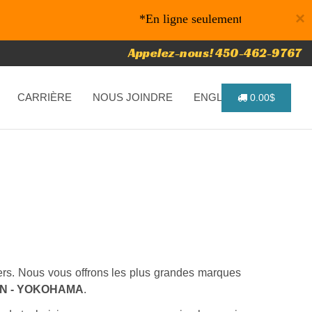
×
*En ligne seulement* 10% de rabais sur vos
Appelez-nous! 450-462-9767
CARRIÈRE
NOUS JOINDRE
ENGLISH
0.00$
riers. Nous vous offrons les plus grandes marques
IN - YOKOHAMA
.