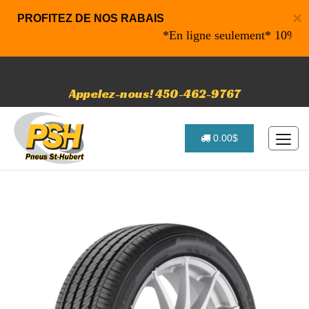
×
PROFITEZ DE NOS RABAIS
*En ligne seulement* 10% de raba
Appelez-nous! 450-462-9767
0.00$