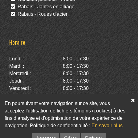
Rabais - Jantes en alliage
Rabais - Roues d'acier
Horaire
Lundi :
8:00 - 17:30
Mardi :
8:00 - 17:30
Mercredi :
8:00 - 17:30
Jeudi :
8:00 - 17:30
Vendredi :
8:00 - 17:30
Samedi :
10:00 - 14:00
Dimanche :
Fermé
En poursuivant votre navigation sur ce site, vous
acceptez l'utilisation de fichiers témoins (cookies) à des
fins d’analyse et d'optimisation de votre expérience de
Facebook
Twitter
Infolettre
navigation. Politique de confidentialité :
En savoir plus
© Pneus St-Hubert • Web :
Option PME