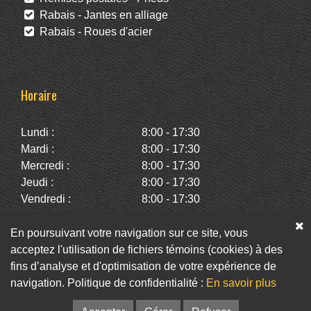
Rabais - Jantes en alliage
Rabais - Roues d'acier
Horaire
Lundi :
8:00 - 17:30
Mardi :
8:00 - 17:30
Mercredi :
8:00 - 17:30
Jeudi :
8:00 - 17:30
Vendredi :
8:00 - 17:30
Samedi :
10:00 - 14:00
Dimanche :
Fermé
En poursuivant votre navigation sur ce site, vous
acceptez l'utilisation de fichiers témoins (cookies) à des
fins d’analyse et d'optimisation de votre expérience de
Facebook
Twitter
Infolettre
navigation. Politique de confidentialité :
En savoir plus
© Pneus St-Hubert • Web :
Option PME