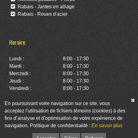
Rabais - Jantes en alliage
Rabais - Roues d'acier
Horaire
Lundi :
8:00 - 17:30
Mardi :
8:00 - 17:30
Mercredi :
8:00 - 17:30
Jeudi :
8:00 - 17:30
Vendredi :
8:00 - 17:30
Samedi :
10:00 - 14:00
Dimanche :
Fermé
En poursuivant votre navigation sur ce site, vous
acceptez l'utilisation de fichiers témoins (cookies) à des
fins d’analyse et d'optimisation de votre expérience de
Facebook
Twitter
Infolettre
navigation. Politique de confidentialité :
En savoir plus
© Pneus St-Hubert • Web :
Option PME