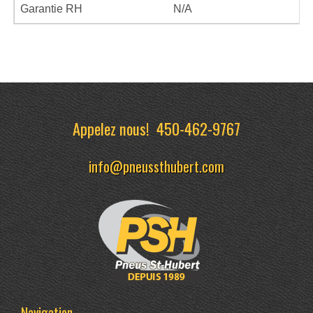
Garantie RH
N/A
Appelez nous!
450-462-9767
info@pneussthubert.com
Navigation