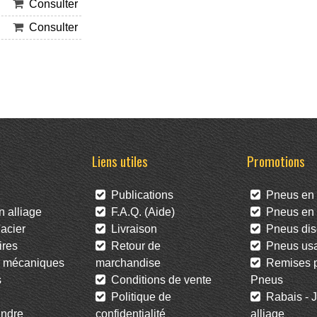
Consulter
Consulter
Liens utiles
Promotions
Publications
Pneus en 
 alliage
F.A.Q. (Aide)
Pneus en l
acier
Livraison
Pneus dis
res
Retour de
Pneus us
 mécaniques
marchandise
Remises po
s
Conditions de vente
Pneus
Politique de
Rabais - J
ndre
confidentialité
alliage