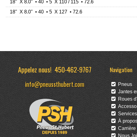
18" X 8.0" • 40 • 5 X 110 / 115 • 72.6
18" X 8.0" • 40 • 5 X 127 • 72.6
Appelez nous!
450-462-9767
Navigation
info@pneussthubert.com
Pneus
Jantes en
Roues d'
Accessoi
Services
À propo
Carrière
Nous Joi