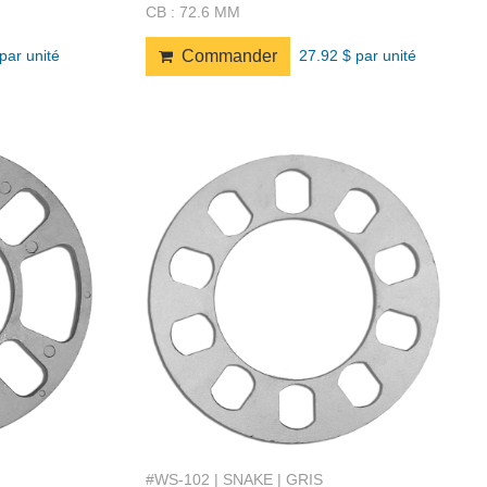
CB : 72.6 MM
par unité
27.92 $ par unité
Commander
#WS-102 | SNAKE | GRIS