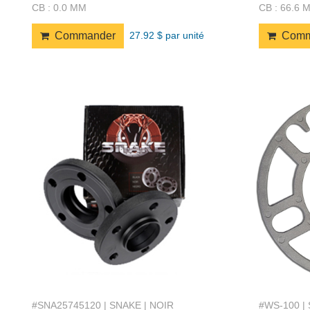
CB : 0.0 MM
CB : 66.6 
27.92 $ par unité
Commander
Comm
#SNA25745120 | SNAKE | NOIR
#WS-100 |