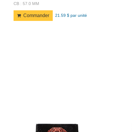
CB : 57.0 MM
21.59 $ par unité
Commander