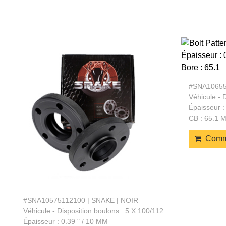
#SNA10655
Véhicule - 
Épaisseur :
CB : 65.1 
Comm
#SNA10575112100 | SNAKE | NOIR
Véhicule - Disposition boulons : 5 X 100/112
Épaisseur : 0.39 " / 10 MM