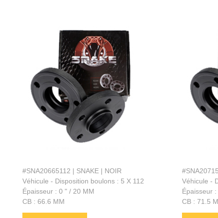
#SNA20665112 | SNAKE | NOIR
#SNA20715
Véhicule - Disposition boulons : 5 X 112
Véhicule - 
Épaisseur : 0 " / 20 MM
Épaisseur :
CB : 66.6 MM
CB : 71.5 