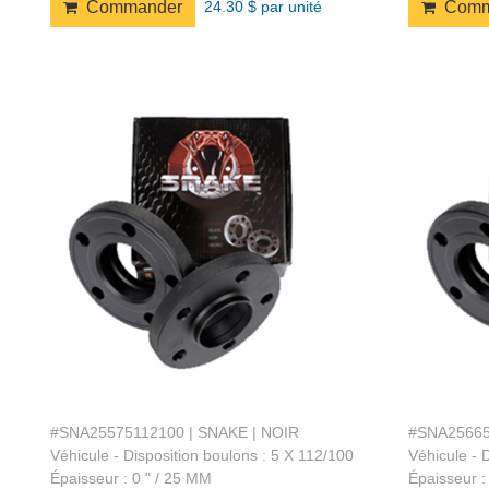
24.30 $ par unité
Commander
Comm
#SNA25575112100 | SNAKE | NOIR
#SNA25665
Véhicule - Disposition boulons : 5 X 112/100
Véhicule - 
Épaisseur : 0 " / 25 MM
Épaisseur :