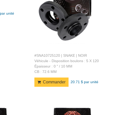
par unité
#SNA10725120 | SNAKE | NOIR
Véhicule - Disposition boulons : 5 X 120
Épaisseur : 0 " / 10 MM
CB : 72.6 MM
20.71 $ par unité
Commander