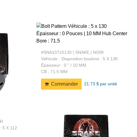
#SNA10715130 | SNAKE | NOIR
Véhicule - Disposition boulons : 5 X 130
Épaisseur : 0 " / 10 MM
CB : 71.5 MM
21.73 $ par unité
Commander
IR
: 5 X 112