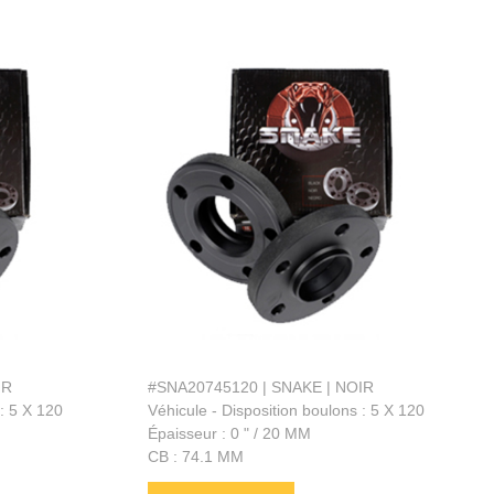
IR
#SNA20745120 | SNAKE | NOIR
 : 5 X 120
Véhicule - Disposition boulons : 5 X 120
Épaisseur : 0 " / 20 MM
CB : 74.1 MM