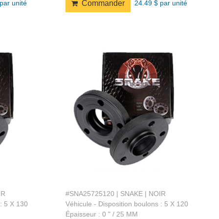
par unité
24.49 $ par unité
Commander
IR
#SNA25725120 | SNAKE | NOIR
 : 5 X 130
Véhicule - Disposition boulons : 5 X 120
Épaisseur : 0 " / 25 MM