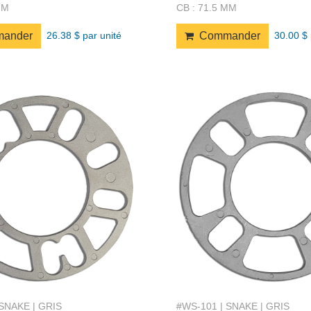
MM
CB : 71.5 MM
26.38 $ par unité
30.00 $ 
ander
Commander
 SNAKE | GRIS
#WS-101 | SNAKE | GRIS