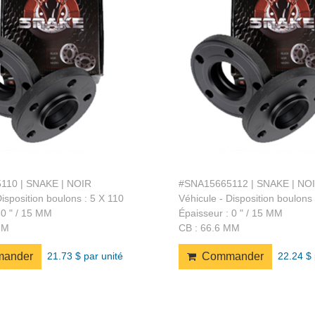
110 | SNAKE | NOIR
#SNA15665112 | SNAKE | NO
Disposition boulons : 5 X 110
Véhicule - Disposition boulons 
 0 " / 15 MM
Épaisseur : 0 " / 15 MM
MM
CB : 66.6 MM
21.73 $ par unité
22.24 $ 
ander
Commander