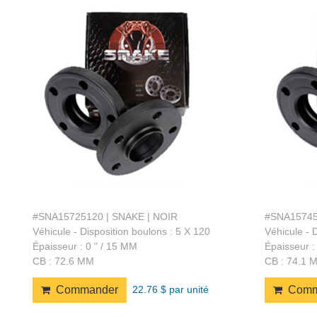
#SNA15725120 | SNAKE | NOIR
#SNA15745
Véhicule - Disposition boulons : 5 X 120
Véhicule - 
Épaisseur : 0 " / 15 MM
Épaisseur :
CB : 72.6 MM
CB : 74.1 
22.76 $ par unité
Commander
Comm