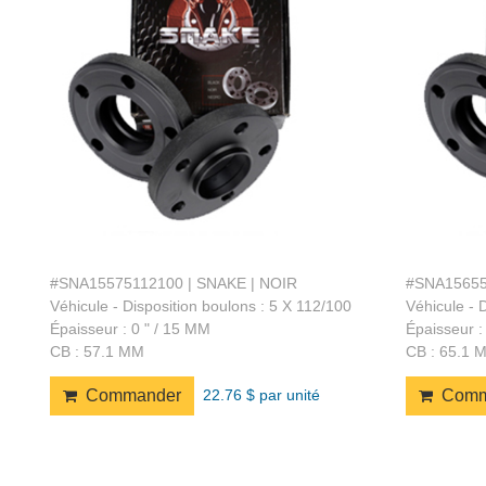
#SNA15575112100 | SNAKE | NOIR
#SNA15655
Véhicule - Disposition boulons : 5 X 112/100
Véhicule - 
Épaisseur : 0 " / 15 MM
Épaisseur :
CB : 57.1 MM
CB : 65.1 
22.76 $ par unité
Commander
Comm