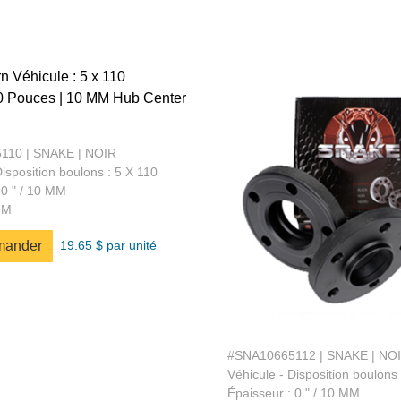
110 | SNAKE | NOIR
Disposition boulons : 5 X 110
 0 " / 10 MM
MM
19.65 $ par unité
ander
#SNA10665112 | SNAKE | NO
Véhicule - Disposition boulons 
Épaisseur : 0 " / 10 MM