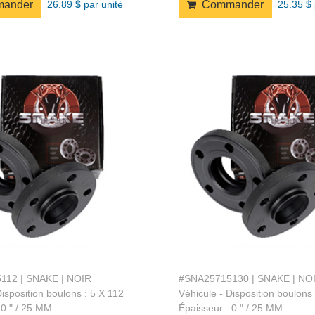
26.89 $ par unité
25.35 $ 
ander
Commander
112 | SNAKE | NOIR
#SNA25715130 | SNAKE | NO
Disposition boulons : 5 X 112
Véhicule - Disposition boulons
 0 " / 25 MM
Épaisseur : 0 " / 25 MM