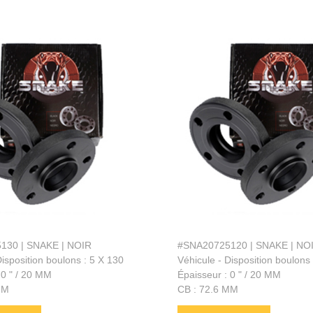
130 | SNAKE | NOIR
#SNA20725120 | SNAKE | NO
Disposition boulons : 5 X 130
Véhicule - Disposition boulons
 0 " / 20 MM
Épaisseur : 0 " / 20 MM
MM
CB : 72.6 MM