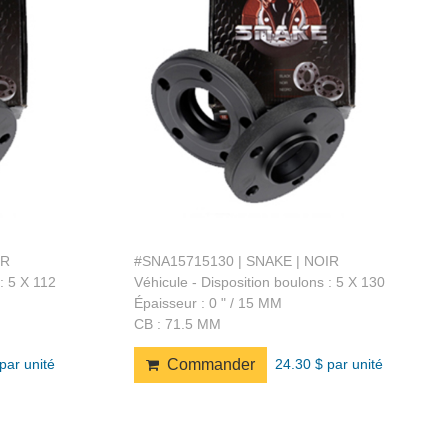
IR
#SNA15715130 | SNAKE | NOIR
: 5 X 112
Véhicule - Disposition boulons : 5 X 130
Épaisseur : 0 " / 15 MM
CB : 71.5 MM
par unité
24.30 $ par unité
Commander