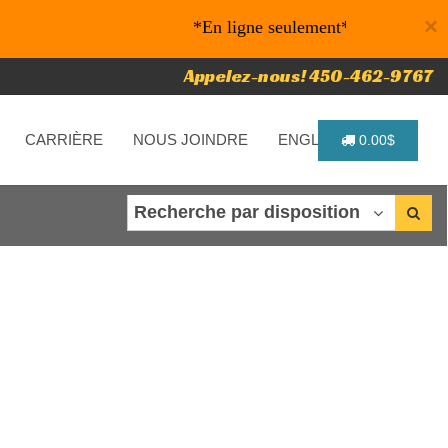
×
*En ligne seulement* 10% de rabais sur vos 
Appelez-nous! 450-462-9767
CARRIÈRE
NOUS JOINDRE
ENGLISH
0.00$