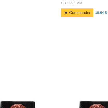
CB : 66.6 MM
19.64 $ 
Commander