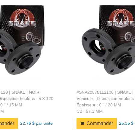
120 | SNAKE | NOIR
#SNA20575112100 | SNAKE |
Disposition boulons : 5 X 120
Véhicule - Disposition boulons
 0 " / 15 MM
Épaisseur : 0 " / 20 MM
MM
CB : 57.1 MM
22.76 $ par unité
25.35 $ 
ander
Commander