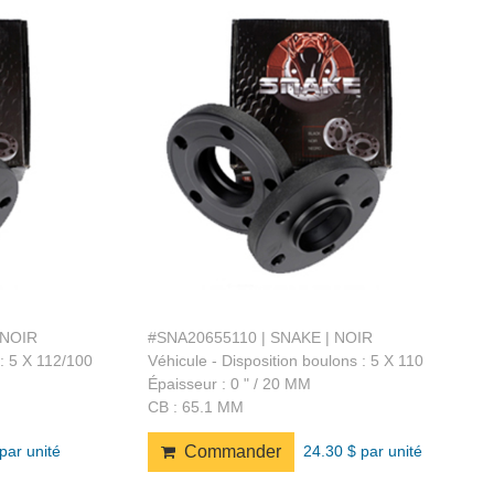
 NOIR
#SNA20655110 | SNAKE | NOIR
 : 5 X 112/100
Véhicule - Disposition boulons : 5 X 110
Épaisseur : 0 " / 20 MM
CB : 65.1 MM
par unité
24.30 $ par unité
Commander