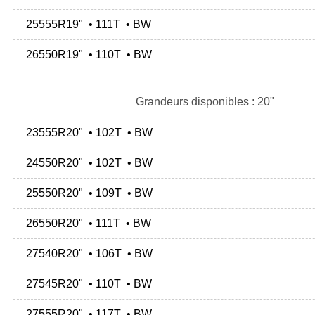
25555R19" • 111T • BW
26550R19" • 110T • BW
Grandeurs disponibles : 20"
23555R20" • 102T • BW
24550R20" • 102T • BW
25550R20" • 109T • BW
26550R20" • 111T • BW
27540R20" • 106T • BW
27545R20" • 110T • BW
27555R20" • 117T • BW