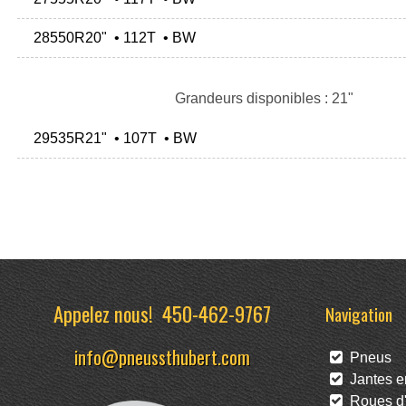
28550R20" • 112T • BW
Grandeurs disponibles : 21"
29535R21" • 107T • BW
Appelez nous!
450-462-9767
Navigation
info@pneussthubert.com
Pneus
Jantes en
Roues d'