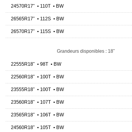
24570R17" • 110T • BW
26565R17" • 112S • BW
26570R17" • 115S • BW
Grandeurs disponibles : 18"
22555R18" • 98T • BW
22560R18" • 100T • BW
23555R18" • 100T • BW
23560R18" • 107T • BW
23565R18" • 106T • BW
24560R18" • 105T • BW