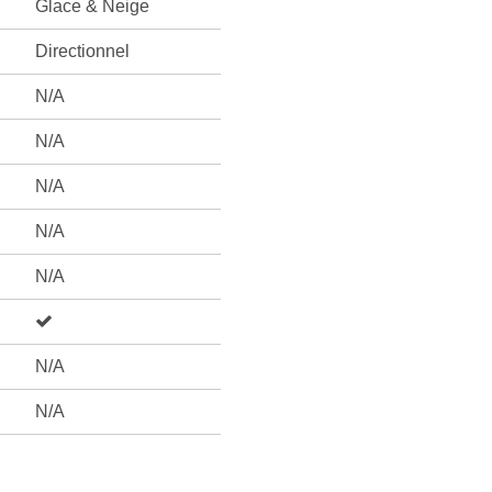
Glace & Neige
Directionnel
N/A
N/A
N/A
N/A
N/A
N/A
N/A