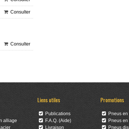
Consulter
Consulter
Liens utiles
Promotions
Publications
Pneus en 
 alliage
F.A.Q. (Aide)
Pneus en l
acier
Livraison
Pneus dis