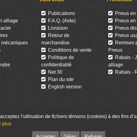
Publications
Pneus en 
 alliage
F.A.Q. (Aide)
Pneus en l
acier
Livraison
Pneus dis
res
Retour de
Pneus us
 mécaniques
marchandise
Remises po
s
Conditions de vente
Pneus
Politique de
Rabais - J
ndre
confidentialité
alliage
Net 30
Rabais - R
Plan du site
English version
acceptez l'utilisation de fichiers témoins (cookies) à des fins d
Facebook
Twitter
Infolettre
r plus
© Pneus St-Hubert • Web :
Option PME
Accepter
Gérer
Refuser