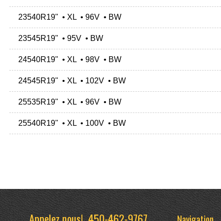
23540R19" • XL • 96V • BW
23545R19" • 95V • BW
24540R19" • XL • 98V • BW
24545R19" • XL • 102V • BW
25535R19" • XL • 96V • BW
25540R19" • XL • 100V • BW
Appelez nous!
450-462-9767
Navigation