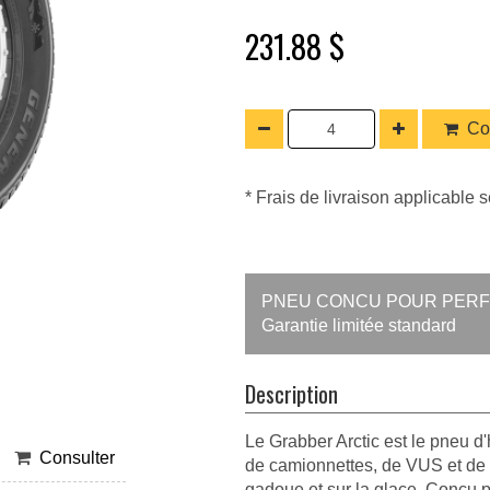
231.88 $
Co
* Frais de livraison applicable s
PNEU CONCU POUR PERFO
Garantie limitée standard
Description
Le Grabber Arctic est le pneu d
Consulter
de camionnettes, de VUS et de f
gadoue et sur la glace. Conçu po