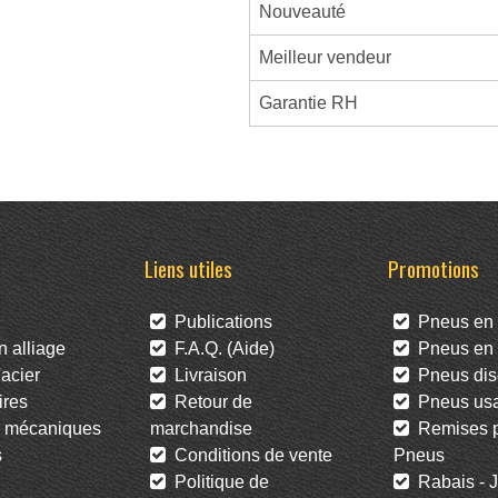
Nouveauté
Meilleur vendeur
Garantie RH
Liens utiles
Promotions
Publications
Pneus en 
 alliage
F.A.Q. (Aide)
Pneus en l
acier
Livraison
Pneus dis
res
Retour de
Pneus us
 mécaniques
marchandise
Remises po
s
Conditions de vente
Pneus
Politique de
Rabais - J