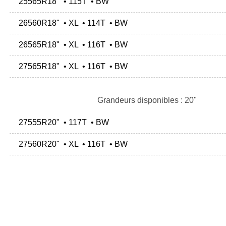
25565R18" • 115T • BW
26560R18" • XL • 114T • BW
26565R18" • XL • 116T • BW
27565R18" • XL • 116T • BW
Grandeurs disponibles : 20"
27555R20" • 117T • BW
27560R20" • XL • 116T • BW