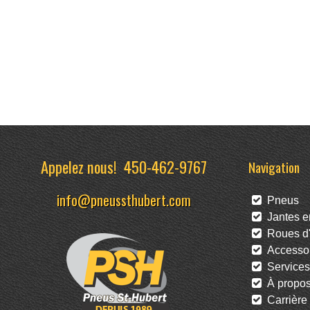
Appelez nous!
450-462-9767
Navigation
info@pneussthubert.com
Pneus
Jantes en
Roues d'
Accessoi
Services
À propo
Carrière