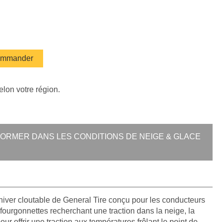
mmander
elon votre région.
RMER DANS LES CONDITIONS DE NEIGE & GLACE
'hiver cloutable de General Tire conçu pour les conducteurs
ourgonnettes recherchant une traction dans la neige, la
ur offrir une traction aux températures frôlant le point de