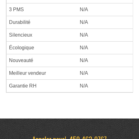
3 PMS
N/A
Durabilité
N/A
Silencieux
N/A
Écologique
N/A
Nouveauté
N/A
Meilleur vendeur
N/A
Garantie RH
N/A
Appelez nous!
450-462-9767