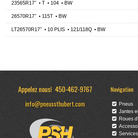
23565R17" • T • 104 • BW
26570R17" • 115T • BW
LT26570R17" • 10 PLIS • 121/118Q • BW
Appelez nous!
450-462-9767
Navigation
info@pneussthubert.com
Pneus
Jantes en
Roues d'
Accessoi
Services