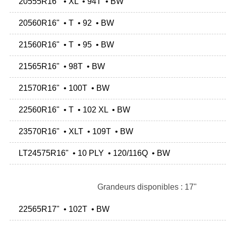
20555R16" • XL • 94T • BW
20560R16" • T • 92 • BW
21560R16" • T • 95 • BW
21565R16" • 98T • BW
21570R16" • 100T • BW
22560R16" • T • 102 XL • BW
23570R16" • XLT • 109T • BW
LT24575R16" • 10 PLY • 120/116Q • BW
Grandeurs disponibles : 17"
22565R17" • 102T • BW