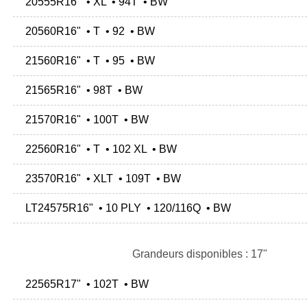
20555R16" • XL • 94T • BW
20560R16" • T • 92 • BW
21560R16" • T • 95 • BW
21565R16" • 98T • BW
21570R16" • 100T • BW
22560R16" • T • 102 XL • BW
23570R16" • XLT • 109T • BW
LT24575R16" • 10 PLY • 120/116Q • BW
Grandeurs disponibles : 17"
22565R17" • 102T • BW