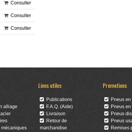
Consulter
Consulter
Consulter
Liens utiles
Promotions
Publications
Pneus en 
 alliage
F.A.Q. (Aide)
Pneus en l
acier
Livraison
Pneus dis
res
Retour de
Pneus us
 mécaniques
marchandise
Remises po