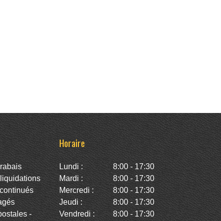
Horaire
rabais
Lundi :
8:00 - 17:30
iquidations
Mardi :
8:00 - 17:30
continués
Mercredi :
8:00 - 17:30
agés
Jeudi :
8:00 - 17:30
stales -
Vendredi :
8:00 - 17:30