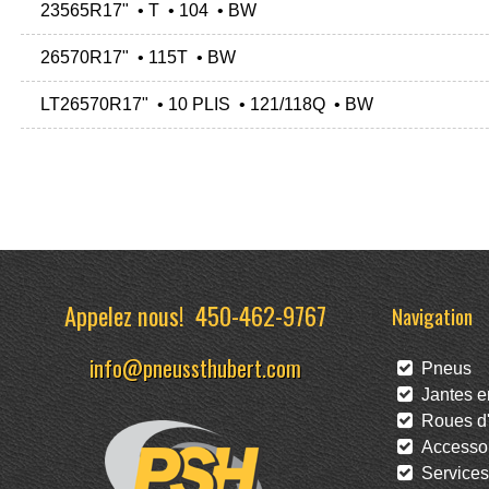
23565R17" • T • 104 • BW
26570R17" • 115T • BW
LT26570R17" • 10 PLIS • 121/118Q • BW
Appelez nous!
450-462-9767
Navigation
info@pneussthubert.com
Pneus
Jantes en
Roues d'
Accessoi
Services