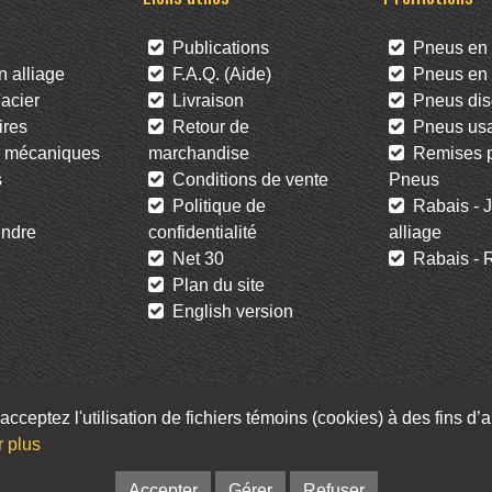
Publications
Pneus en 
 alliage
F.A.Q. (Aide)
Pneus en l
acier
Livraison
Pneus dis
res
Retour de
Pneus us
 mécaniques
marchandise
Remises po
s
Conditions de vente
Pneus
Politique de
Rabais - J
ndre
confidentialité
alliage
Net 30
Rabais - R
Plan du site
English version
acceptez l'utilisation de fichiers témoins (cookies) à des fins d
Facebook
Twitter
Infolettre
r plus
© Pneus St-Hubert • Web :
Option PME
Accepter
Gérer
Refuser