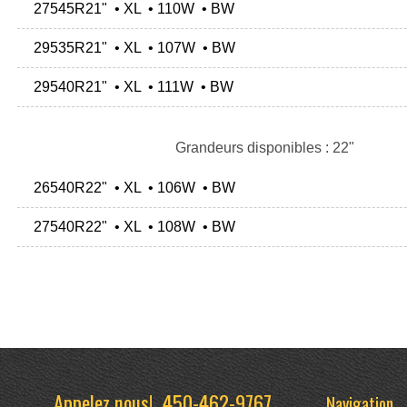
27545R21" • XL • 110W • BW
29535R21" • XL • 107W • BW
29540R21" • XL • 111W • BW
Grandeurs disponibles : 22"
26540R22" • XL • 106W • BW
27540R22" • XL • 108W • BW
Appelez nous!
450-462-9767
Navigation