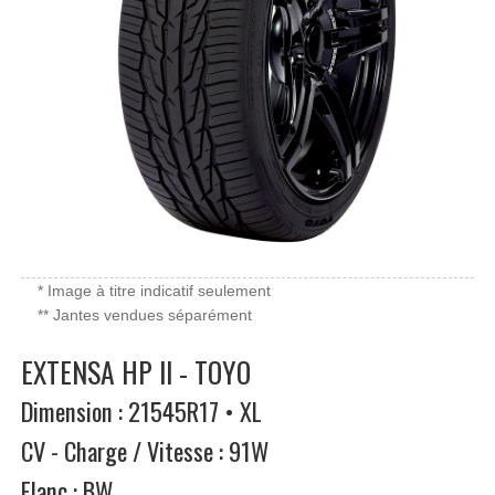
* Image à titre indicatif seulement
** Jantes vendues séparément
EXTENSA HP II - TOYO
Dimension : 21545R17 • XL
CV - Charge / Vitesse : 91W
Flanc : BW