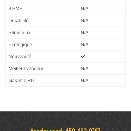
3 PMS
N/A
Durabilité
N/A
Silencieux
N/A
Écologique
N/A
Nouveauté
Meilleur vendeur
N/A
Garantie RH
N/A
Appelez nous!
450-462-9767