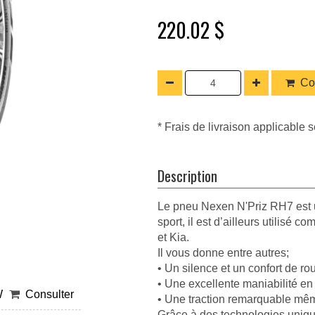
220.02 $
Co
* Frais de livraison applicable s
Description
Le pneu Nexen N'Priz RH7 est un
sport, il est d’ailleurs utilisé
et Kia.
Il vous donne entre autres;
• Un silence et un confort de r
• Une excellente maniabilité en
W
Consulter
• Une traction remarquable mêm
Grâce à des technologies uniqu