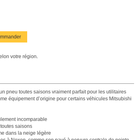
mmander
elon votre région.
 pneu toutes saisons vraiment parfait pour les utilitaires
 comme équipement d’origine pour certains véhicules Mitsubishi
oulement incomparable
 toutes saisons
e dans la neige légère
es à Nexen, comme son pavé à nervure centrale de pointe,