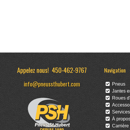
Appelez nous!
450-462-9767
Navigation
info@pneussthubert.com
Pneus
Jantes en
Roues d'
Accessoi
Services
À propo
Carrière