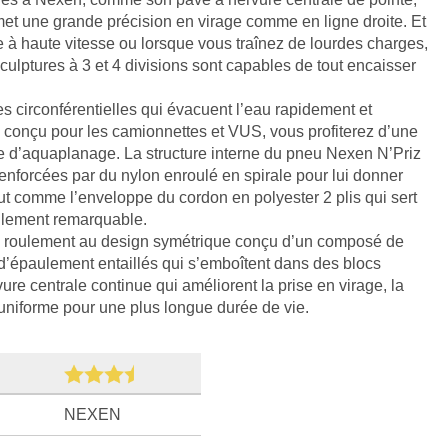
t une grande précision en virage comme en ligne droite. Et
 à haute vitesse ou lorsque vous traînez de lourdes charges,
ulptures à 3 et 4 divisions sont capables de tout encaisser
es circonférentielles qui évacuent l’eau rapidement et
conçu pour les camionnettes et VUS, vous profiterez d’une
ue d’aquaplanage. La structure interne du pneu Nexen N’Priz
renforcées par du nylon enroulé en spirale pour lui donner
tout comme l’enveloppe du cordon en polyester 2 plis qui sert
ulement remarquable.
 roulement au design symétrique conçu d’un composé de
 d’épaulement entaillés qui s’emboîtent dans des blocs
ure centrale continue qui améliorent la prise en virage, la
e uniforme pour une plus longue durée de vie.
NEXEN