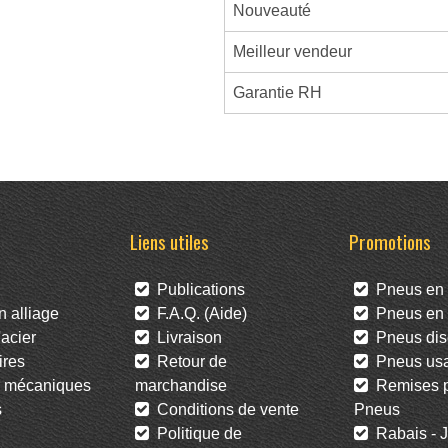
Nouveauté
Meilleur vendeur
Garantie RH
Liens utiles
Promotions
Publications
Pneus en 
 alliage
F.A.Q. (Aide)
Pneus en l
acier
Livraison
Pneus dis
res
Retour de
Pneus us
 mécaniques
marchandise
Remises po
s
Conditions de vente
Pneus
Politique de
Rabais - J