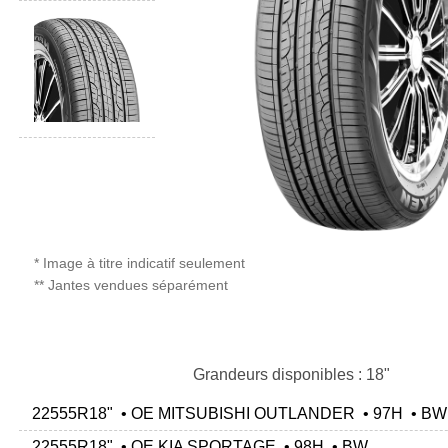
* Image à titre indicatif seulement
** Jantes vendues séparément
Grandeurs disponibles : 18"
22555R18" • OE MITSUBISHI OUTLANDER • 97H • BW
22555R18" • OE KIA SPORTAGE • 98H • BW