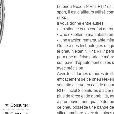
Le pneu Nexen N'Priz RH7 est un
sport, il est d’ailleurs utilisé
et Kia.
Il vous donne entre autres;
• Un silence et un confort de r
• Une excellente maniabilité en
• Une traction remarquable mêm
Grâce à des technologies uniqu
le pneu Nexen N’Priz RH7 perme
pour une maîtrise parfaite même
son pavé d’épaulement et ses sc
avec précision.
Avec les 4 larges rainures droit
efficacement de ce pneu Nexen 
sécurité accrue en cas de risq
RH7 inclut 2 ceintures d’acier 
plus de force et de durabilité, 
à promouvoir une qualité de ro
Consulter
ce pneu possède une bande de
silice amélioré, avec des blocs
Consulter