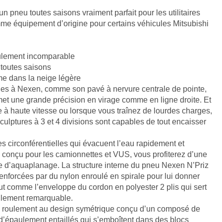
 pneu toutes saisons vraiment parfait pour les utilitaires
 comme équipement d’origine pour certains véhicules Mitsubishi
oulement incomparable
 toutes saisons
e dans la neige légère
es à Nexen, comme son pavé à nervure centrale de pointe,
t une grande précision en virage comme en ligne droite. Et
 à haute vitesse ou lorsque vous traînez de lourdes charges,
ulptures à 3 et 4 divisions sont capables de tout encaisser
es circonférentielles qui évacuent l’eau rapidement et
conçu pour les camionnettes et VUS, vous profiterez d’une
ue d’aquaplanage. La structure interne du pneu Nexen N’Priz
renforcées par du nylon enroulé en spirale pour lui donner
tout comme l’enveloppe du cordon en polyester 2 plis qui sert
ulement remarquable.
 roulement au design symétrique conçu d’un composé de
 d’épaulement entaillés qui s’emboîtent dans des blocs