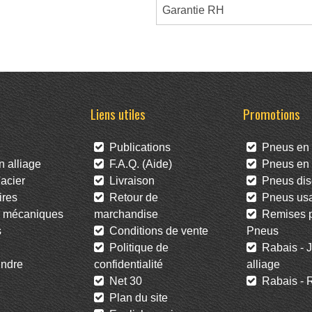
Garantie RH
Liens utiles
Promotions
Publications
Pneus en 
 alliage
F.A.Q. (Aide)
Pneus en l
acier
Livraison
Pneus dis
res
Retour de
Pneus us
 mécaniques
marchandise
Remises po
s
Conditions de vente
Pneus
Politique de
Rabais - J
ndre
confidentialité
alliage
Net 30
Rabais - R
Plan du site