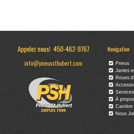
Appelez nous!
450-462-9767
Navigation
info@pneussthubert.com
Pneus
Jantes en
Roues d'
Accessoi
Services
À propo
Carrière
Nous Joi