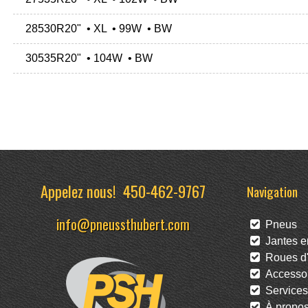
28530R20" • XL • 99W • BW
30535R20" • 104W • BW
Appelez nous!
450-462-9767
Navigation
info@pneussthubert.com
Pneus
Jantes en
Roues d'
Accessoi
Services
À propo