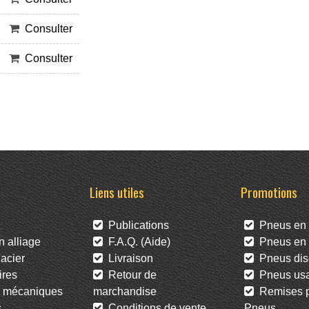
Consulter
Consulter
Liens utiles
Promotions
Publications
Pneus en 
 alliage
F.A.Q. (Aide)
Pneus en l
acier
Livraison
Pneus dis
res
Retour de
Pneus us
 mécaniques
marchandise
Remises po
s
Conditions de vente
Pneus