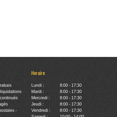
Horaire
rabais
Lundi :
8:00 - 17:30
iquidations
Mardi :
8:00 - 17:30
continués
Mercredi :
8:00 - 17:30
agés
Jeudi :
8:00 - 17:30
stales -
Vendredi :
8:00 - 17:30
Samedi :
10:00 - 14:00