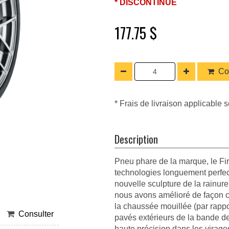
* DISCONTINUÉ
177.75 $
Co
* Frais de livraison applicable s
Description
Pneu phare de la marque, le Fi
technologies longuement perfec
nouvelle sculpture de la rainure
nous avons amélioré de façon co
la chaussée mouillée (par rapp
Consulter
pavés extérieurs de la bande d
haute précision dans les virag