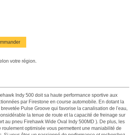
mmander
elon votre région.
rehawk Indy 500 doit sa haute performance sportive aux
tionnées par Firestone en course automobile. En dotant la
 brevetée Pulse Groove qui favorise la canalisation de l'eau,
nsidérable la tenue de route et la capacité de freinage sur
ort au pneu Firehawk Wide Oval Indy 500MD ). De plus, les
e roulement optimisée vous permettent une maniabilité de
es. Si vous êtes un passionné de performance et recherchez