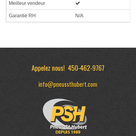
Meilleur vendeur
Garantie RH
N/A
Appelez nous!
450-462-9767
info@pneussthubert.com