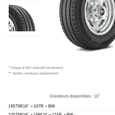
* Image à titre indicatif seulement
** Jantes vendues séparément
Grandeurs disponibles : 16"
19575R16" • 107R • BW
22575R16" • 10PLIS • 121R • BW