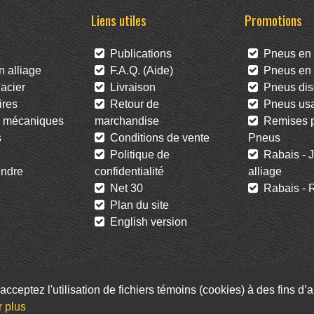
Liens utiles
Promotions
Publications
Pneus en 
 alliage
F.A.Q. (Aide)
Pneus en l
acier
Livraison
Pneus dis
res
Retour de
Pneus us
 mécaniques
marchandise
Remises po
s
Conditions de vente
Pneus
Politique de
Rabais - J
ndre
confidentialité
alliage
Net 30
Rabais - R
Plan du site
English version
acceptez l'utilisation de fichiers témoins (cookies) à des fins d
Facebook
Twitter
Infolettre
r plus