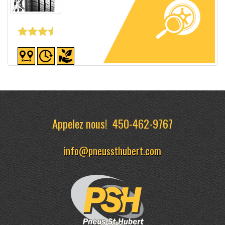
Fiche détaillée
Appelez nous!
450-462-9767
info@pneussthubert.com