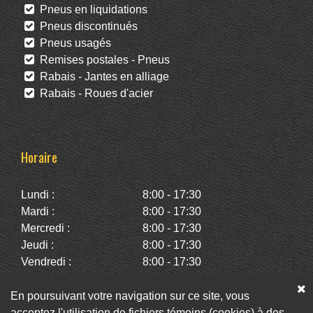
Pneus en liquidations
Pneus discontinués
Pneus usagés
Remises postales - Pneus
Rabais - Jantes en alliage
Rabais - Roues d'acier
Horaire
Lundi :
8:00 - 17:30
Mardi :
8:00 - 17:30
Mercredi :
8:00 - 17:30
Jeudi :
8:00 - 17:30
Vendredi :
8:00 - 17:30
Samedi :
10:00 - 14:00
Dimanche :
Fermé
En poursuivant votre navigation sur ce site, vous
acceptez l'utilisation de fichiers témoins (cookies) à des