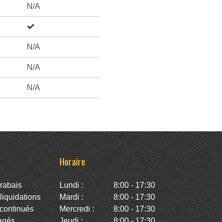
N/A
N/A
N/A
N/A
Horaire
rabais
Lundi :
8:00 - 17:30
iquidations
Mardi :
8:00 - 17:30
continués
Mercredi :
8:00 - 17:30
agés
Jeudi :
8:00 - 17:30