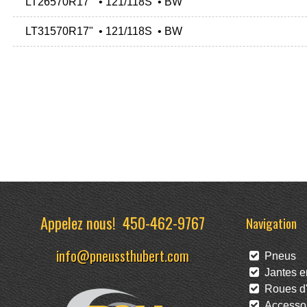
LT26570R17" • 121/118S • BW
LT31570R17" • 121/118S • BW
Appelez nous!
450-462-9767
Navigation
info@pneussthubert.com
Pneus
Jantes en
Roues d'
Accessoi