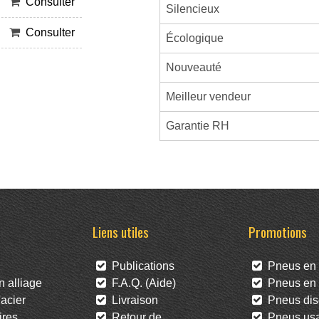
Consulter
Silencieux
Consulter
Écologique
Nouveauté
Meilleur vendeur
Garantie RH
Liens utiles
Promotions
Publications
Pneus en 
 alliage
F.A.Q. (Aide)
Pneus en l
acier
Livraison
Pneus dis
res
Retour de
Pneus us