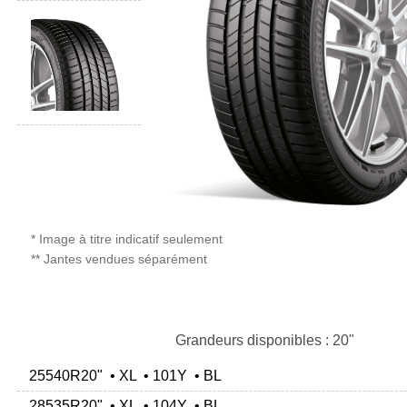
* Image à titre indicatif seulement
** Jantes vendues séparément
Grandeurs disponibles : 20"
25540R20" • XL • 101Y • BL
28535R20" • XL • 104Y • BL