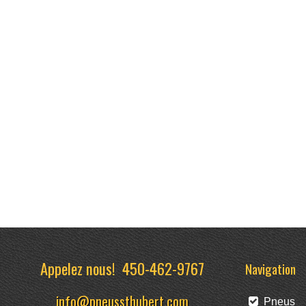
Appelez nous!
450-462-9767
Navigation
info@pneussthubert.com
Pneus