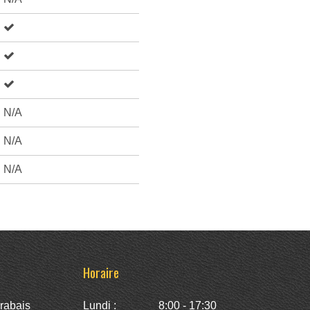
N/A
N/A
N/A
Horaire
rabais
Lundi :
8:00 - 17:30