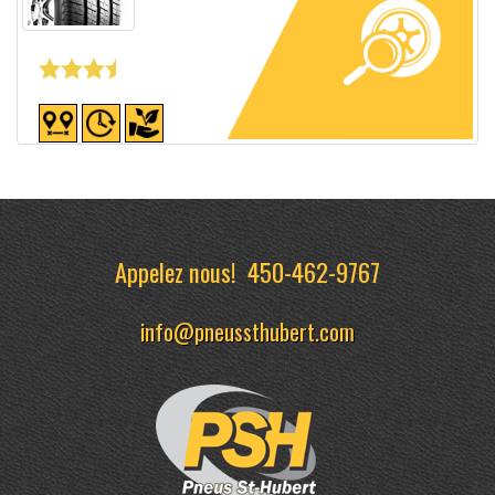
Fiche détaillée
Appelez nous!
450-462-9767
info@pneussthubert.com