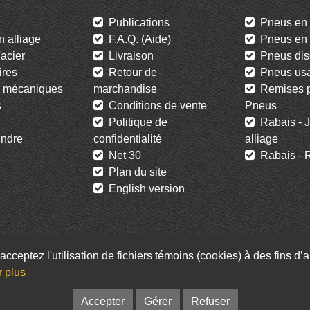
Publications
Pneus en 
 alliage
F.A.Q. (Aide)
Pneus en l
acier
Livraison
Pneus dis
res
Retour de
Pneus us
 mécaniques
marchandise
Remises po
s
Conditions de vente
Pneus
Politique de
Rabais - J
ndre
confidentialité
alliage
Net 30
Rabais - R
Plan du site
English version
acceptez l'utilisation de fichiers témoins (cookies) à des fins d
Facebook
Twitter
Infolettre
r plus
© Pneus St-Hubert • Web :
Option PME
Accepter
Gérer
Refuser