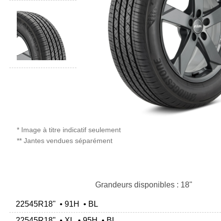
* Image à titre indicatif seulement
** Jantes vendues séparément
Grandeurs disponibles : 18"
22545R18" • 91H • BL
22545R18" • XL • 95H • BL