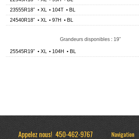
23555R18" • XL • 104T • BL
24540R18" • XL • 97H • BL
Grandeurs disponibles : 19"
25545R19" • XL • 104H • BL
Appelez nous!
450-462-9767
Navigation