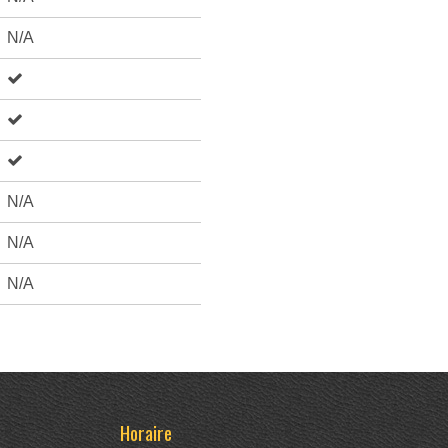
N/A
N/A
N/A
N/A
Horaire