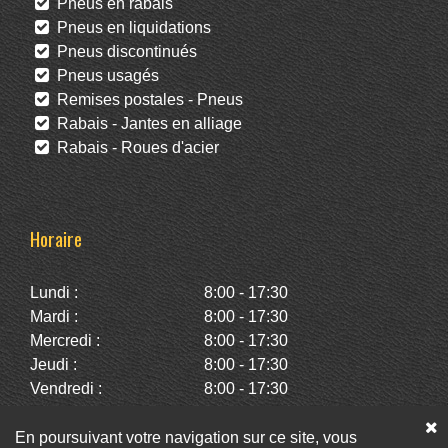
Pneus en rabais
Pneus en liquidations
Pneus discontinués
Pneus usagés
Remises postales - Pneus
Rabais - Jantes en alliage
Rabais - Roues d'acier
Horaire
Lundi :
8:00 - 17:30
Mardi :
8:00 - 17:30
Mercredi :
8:00 - 17:30
Jeudi :
8:00 - 17:30
Vendredi :
8:00 - 17:30
Samedi :
10:00 - 14:00
Dimanche :
Fermé
En poursuivant votre navigation sur ce site, vous