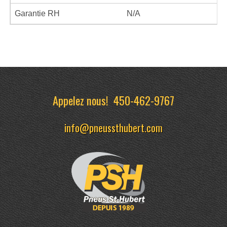
Garantie RH
N/A
Appelez nous!
450-462-9767
info@pneussthubert.com