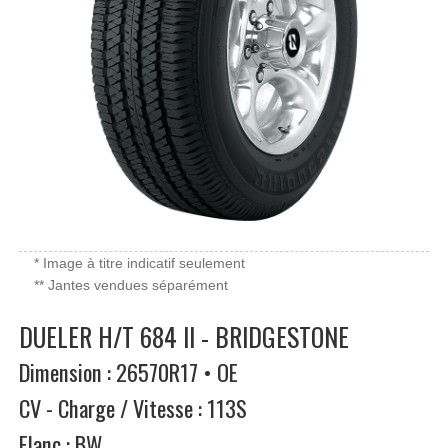
* Image à titre indicatif seulement
** Jantes vendues séparément
DUELER H/T 684 II - BRIDGESTONE
Dimension : 26570R17 • OE
CV - Charge / Vitesse : 113S
Flanc : BW