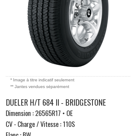
* Image à titre indicatif seulement
** Jantes vendues séparément
DUELER H/T 684 II - BRIDGESTONE
Dimension : 26565R17 • OE
CV - Charge / Vitesse : 110S
Flanc : BW