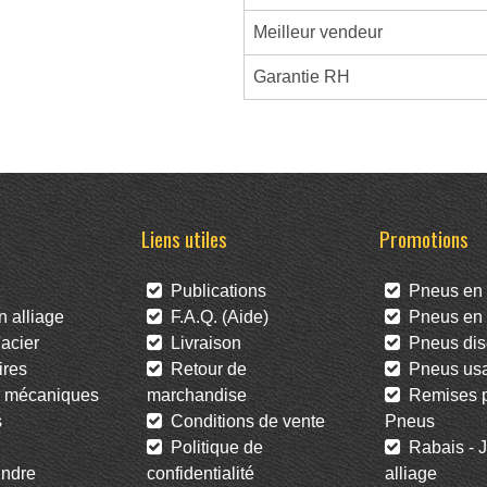
Meilleur vendeur
Garantie RH
Liens utiles
Promotions
Publications
Pneus en 
 alliage
F.A.Q. (Aide)
Pneus en l
acier
Livraison
Pneus dis
res
Retour de
Pneus us
 mécaniques
marchandise
Remises po
s
Conditions de vente
Pneus
Politique de
Rabais - J
ndre
confidentialité
alliage