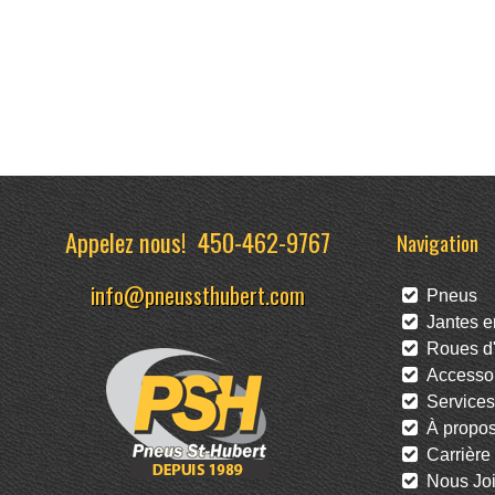
Appelez nous!
450-462-9767
Navigation
info@pneussthubert.com
Pneus
Jantes en
Roues d'
Accessoi
Services
À propo
Carrière
Nous Joi