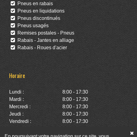
Pneus en rabais
Pneus en liquidations
Pneus discontinués
Pneus usagés
Remises postales - Pneus
Rabais - Jantes en alliage
Rabais - Roues d'acier
Horaire
Lundi :
8:00 - 17:30
Mardi :
8:00 - 17:30
Mercredi :
8:00 - 17:30
Jeudi :
8:00 - 17:30
Vendredi :
8:00 - 17:30
Samedi :
10:00 - 14:00
Dimanche :
Fermé
En poursuivant votre navigation sur ce site, vous