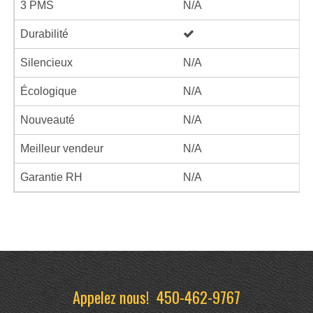
3 PMS
N/A
Durabilité
Silencieux
N/A
Écologique
N/A
Nouveauté
N/A
Meilleur vendeur
N/A
Garantie RH
N/A
Appelez nous!
450-462-9767