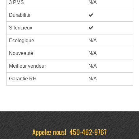
3 PMS
N/A
Durabilité
Silencieux
Écologique
N/A
Nouveauté
N/A
Meilleur vendeur
N/A
Garantie RH
N/A
Appelez nous!
450-462-9767