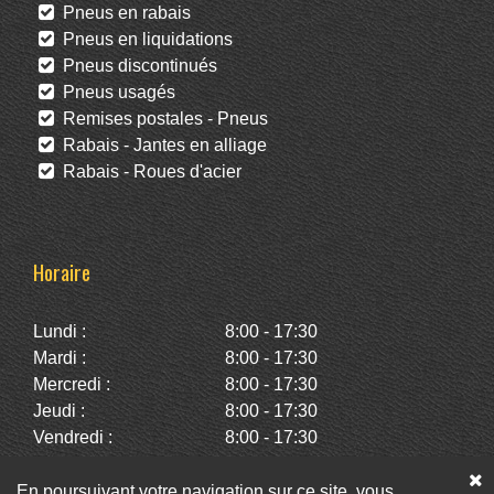
Pneus en rabais
Pneus en liquidations
Pneus discontinués
Pneus usagés
Remises postales - Pneus
Rabais - Jantes en alliage
Rabais - Roues d'acier
Horaire
Lundi :
8:00 - 17:30
Mardi :
8:00 - 17:30
Mercredi :
8:00 - 17:30
Jeudi :
8:00 - 17:30
Vendredi :
8:00 - 17:30
Samedi :
10:00 - 14:00
Dimanche :
Fermé
En poursuivant votre navigation sur ce site, vous