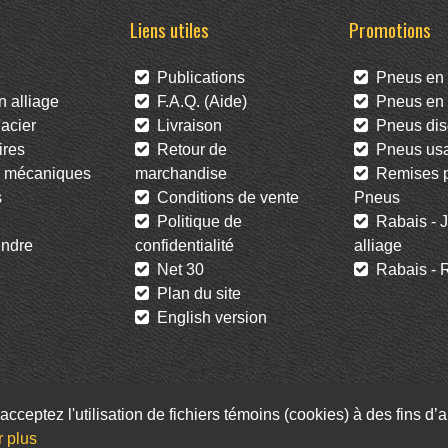
Liens utiles
Promotions
Publications
Pneus en 
 alliage
F.A.Q. (Aide)
Pneus en l
acier
Livraison
Pneus dis
res
Retour de
Pneus us
 mécaniques
marchandise
Remises po
s
Conditions de vente
Pneus
Politique de
Rabais - J
ndre
confidentialité
alliage
Net 30
Rabais - R
Plan du site
English version
acceptez l'utilisation de fichiers témoins (cookies) à des fins d
Facebook
Twitter
Infolettre
r plus