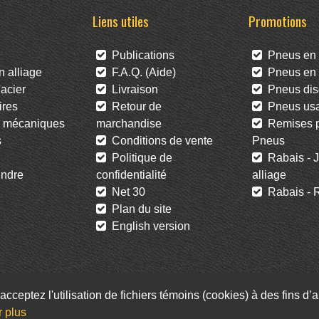
Liens utiles
Promotions
Publications
Pneus en 
 alliage
F.A.Q. (Aide)
Pneus en l
acier
Livraison
Pneus dis
res
Retour de
Pneus us
 mécaniques
marchandise
Remises po
s
Conditions de vente
Pneus
Politique de
Rabais - J
ndre
confidentialité
alliage
Net 30
Rabais - R
Plan du site
English version
acceptez l'utilisation de fichiers témoins (cookies) à des fins d
Facebook
Twitter
Infolettre
r plus