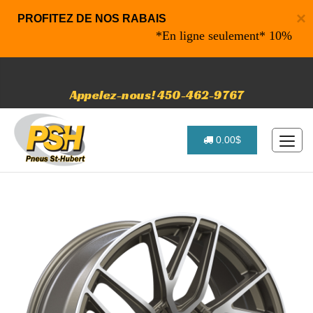
×
PROFITEZ DE NOS RABAIS
*En ligne seulement* 10% de raba
Appelez-nous! 450-462-9767
0.00$