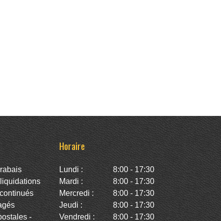
Horaire
rabais
Lundi :
8:00 - 17:30
iquidations
Mardi :
8:00 - 17:30
continués
Mercredi :
8:00 - 17:30
agés
Jeudi :
8:00 - 17:30
stales -
Vendredi :
8:00 - 17:30