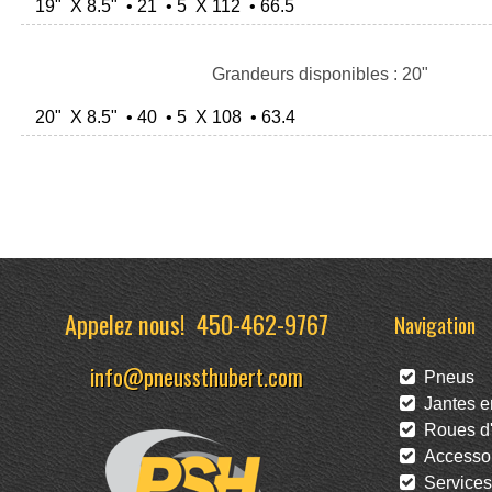
19" X 8.5" • 21 • 5 X 112 • 66.5
Grandeurs disponibles : 20"
20" X 8.5" • 40 • 5 X 108 • 63.4
Appelez nous!
450-462-9767
Navigation
info@pneussthubert.com
Pneus
Jantes en
Roues d'
Accessoi
Services