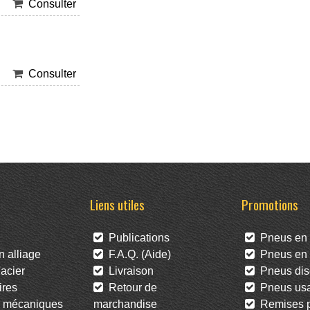
Consulter
Consulter
Liens utiles
Promotions
Publications
Pneus en 
 alliage
F.A.Q. (Aide)
Pneus en l
acier
Livraison
Pneus dis
res
Retour de
Pneus us
 mécaniques
marchandise
Remises po