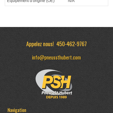
Équipement d'origine (OE)
N/A
Appelez nous!
450-462-9767
info@pneussthubert.com
Navigation