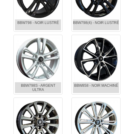
BBW798 - NOIR LUSTRÉ
BBW798(4) - NOIR LUSTRÉ
BBW798S - ARGENT
BBW858 - NOIR MACHINÉ
ULTRA