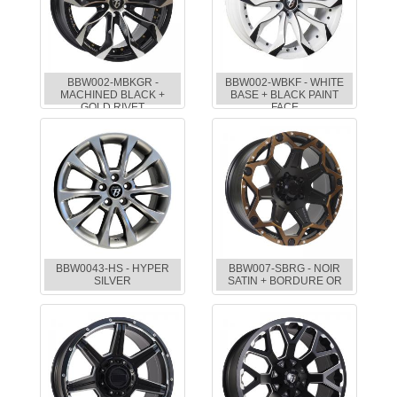
BBW002-MBKGR -
BBW002-WBKF - WHITE
MACHINED BLACK +
BASE + BLACK PAINT
GOLD RIVET
FACE
BBW0043-HS - HYPER
BBW007-SBRG - NOIR
SILVER
SATIN + BORDURE OR