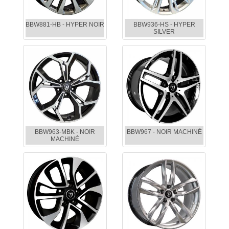
BBW881-HB - HYPER NOIR
BBW936-HS - HYPER
SILVER
BBW963-MBK - NOIR
BBW967 - NOIR MACHINÉ
MACHINÉ