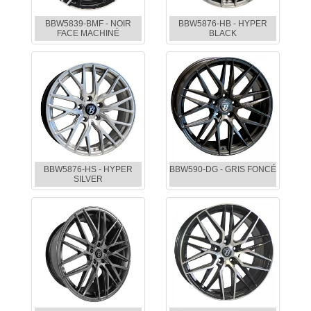
BBW5839-BMF - NOIR
BBW5876-HB - HYPER
FACE MACHINÉ
BLACK
BBW5876-HS - HYPER
BBW590-DG - GRIS FONCÉ
SILVER