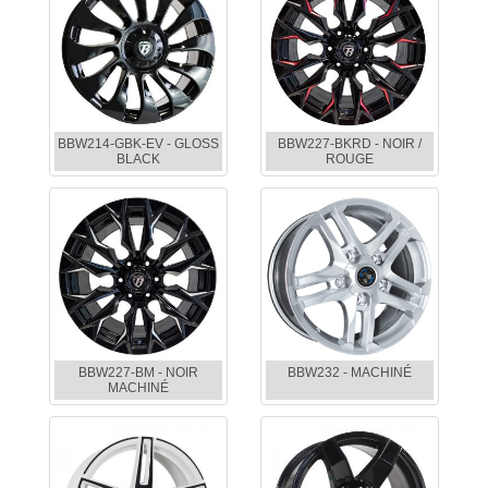
BBW214-GBK-EV - GLOSS
BBW227-BKRD - NOIR /
BLACK
ROUGE
BBW227-BM - NOIR
BBW232 - MACHINÉ
MACHINÉ