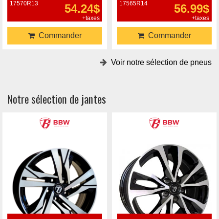
17570R13
17565R14
54.24$
56.99$
+taxes
+taxes
Commander
Commander
Voir notre sélection de pneus
Notre sélection de jantes