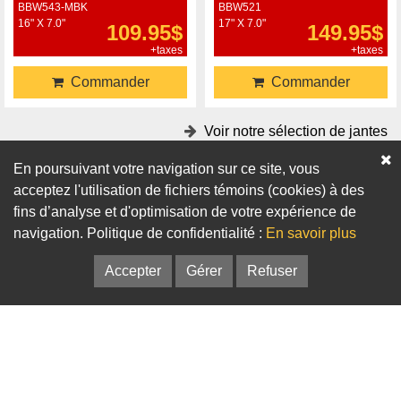
BBW543-MBK
BBW521
16" X 7.0"
17" X 7.0"
109.95$
149.95$
+taxes
+taxes
Commander
Commander
Voir notre sélection de jantes
En poursuivant votre navigation sur ce site, vous
Accessoires
acceptez l'utilisation de fichiers témoins (cookies) à des
fins d’analyse et d'optimisation de votre expérience de
Adaptateurs
Bagues de centrage
navigation. Politique de confidentialité :
En savoir plus
Accepter
Gérer
Refuser