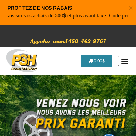
×
PROFITEZ DE NOS RABAIS
 sur vos achats de 500$ et plus avant taxe. Code promo: P46
Appelez-nous! 450-462-9767
0.00$