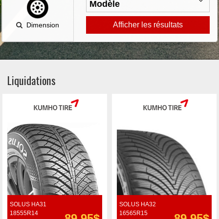
Afficher les résultats
Dimension
Liquidations
SOLUS HA31
SOLUS HA32
18555R14
16565R15
89.95$
89.95$