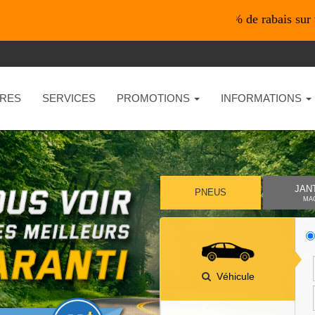
*En ligne seulement* 10% de rabais sur vos achats
RES
SERVICES
PROMOTIONS
INFORMATIONS
JAN
PNEUS
MA
Véhicule