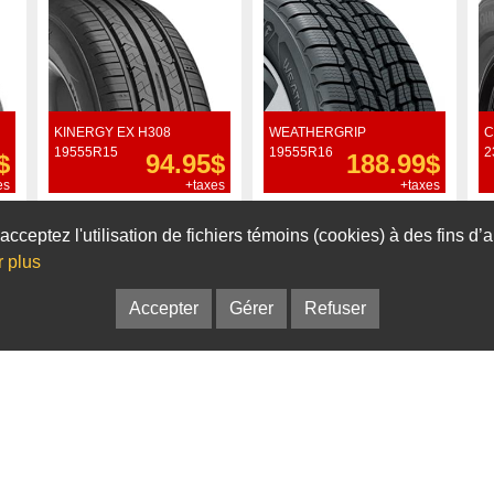
KINERGY EX H308
WEATHERGRIP
C
19555R15
19555R16
2
$
94.95$
188.99$
es
+taxes
+taxes
Commander
Commander
acceptez l'utilisation de fichiers témoins (cookies) à des fins d
r plus
Accepter
Gérer
Refuser