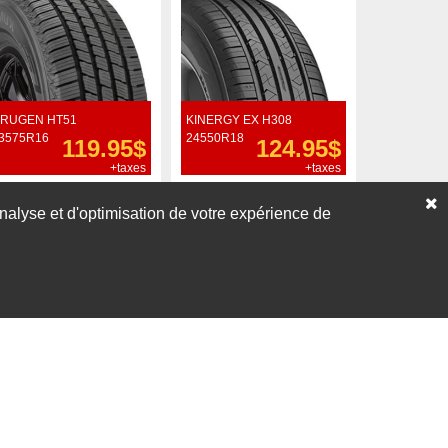
RUGEN HT51
KINERGY EX H308
3575R16
24550R18
119.95$
124.95$
+taxes
+taxes
Commander
Commander
’analyse et d'optimisation de votre expérience de
Voir nos liquidations