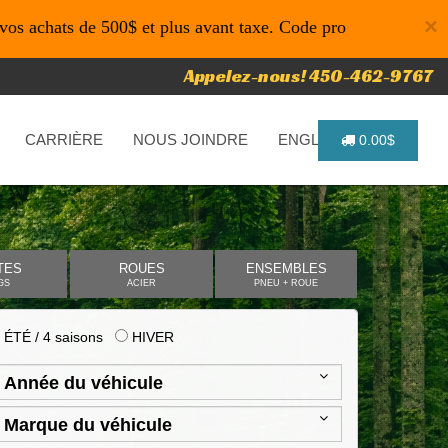
×
 de 500$ et plus avant taxe. Code promo: P4616 pour un temps
Appelez-nous! 450-462-9767
CARRIÈRE
NOUS JOINDRE
ENGLISH
0.00$
TES
ROUES
ENSEMBLES
GS
ACIER
PNEU + ROUE
ÉTÉ / 4 saisons
HIVER