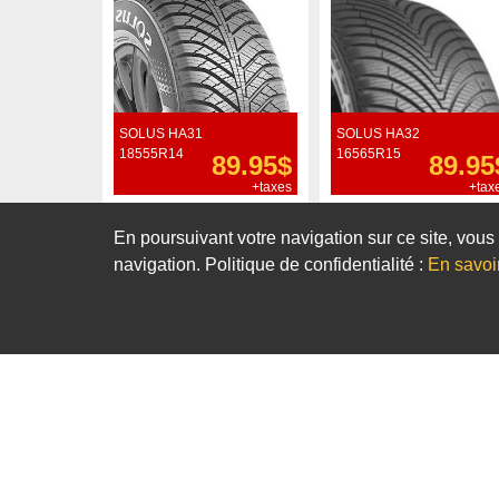
SOLUS HA31
SOLUS HA32
18555R14
16565R15
89.95$
89.95
+taxes
+tax
Commander
Commander
En poursuivant votre navigation sur ce site, vous 
navigation. Politique de confidentialité :
En savoi
Notre sélection de pneus