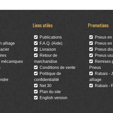
Liens utiles
Promotions
Publications
Pneus en 
 alliage
F.A.Q. (Aide)
Pneus en l
acier
Livraison
Pneus dis
res
Retour de
Pneus us
 mécaniques
marchandise
Remises po
s
Conditions de vente
Pneus
Politique de
Rabais - J
ndre
confidentialité
alliage
Net 30
Rabais - R
Plan du site
English version