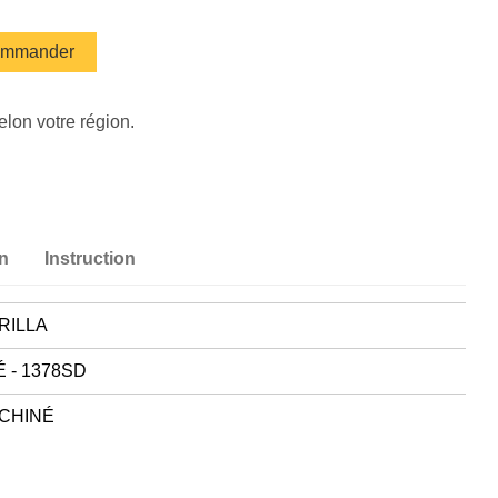
mmander
elon votre région.
on
Instruction
RILLA
 - 1378SD
CHINÉ