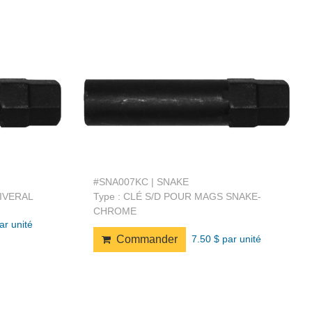
#SNA007KC | SNAKE
NIVERAL
Type : CLÉ S/D POUR MAGS SNAKE-
CHROME
ar unité
7.50 $ par unité
Commander