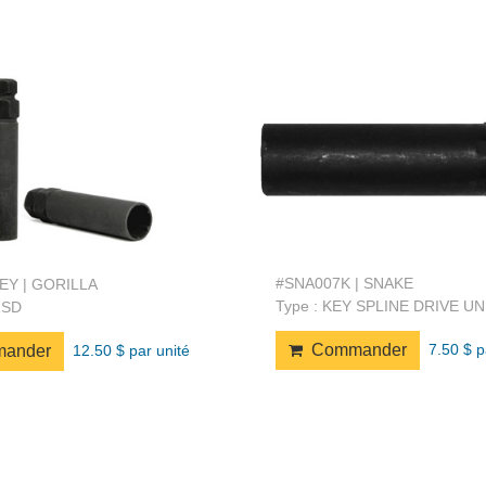
#SNA007K | SNAKE
EY | GORILLA
Type : KEY SPLINE DRIVE U
1SD
7.50 $ p
Commander
12.50 $ par unité
ander