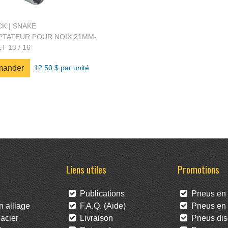
K | SNAKE
APTATEUR POUR NOIX 21MM-
ET 13 / 16
12.50 $ par unité
ander
Liens utiles
Promotions
Publications
Pneus en 
 alliage
F.A.Q. (Aide)
Pneus en l
acier
Livraison
Pneus dis