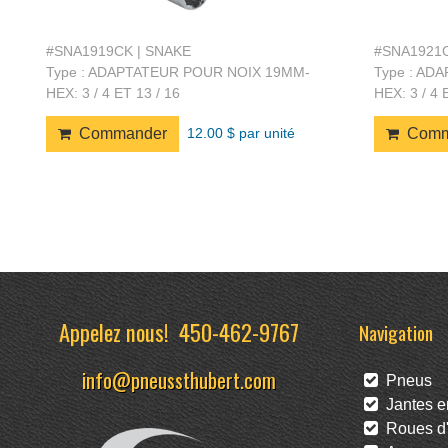
#SNA1919CK | SNAKE
#SNA1921C
Type : ADAPTATEUR POUR NOIX 19MM-
Type : AD
HEX: 3 / 4 ET 13 / 16
HEX: 3 / 4 
12.00 $ par unité
Commander
Comm
Appelez nous!
450-462-9767
Navigation
info@pneussthubert.com
Pneus
Jantes en
Roues d'