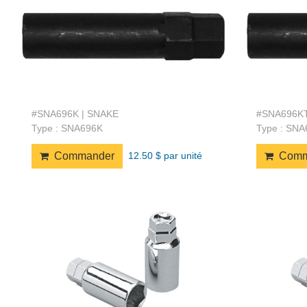
#SNA696K | SNAKE
#SNA696KT
Type : SNA696K
Type : SN
12.50 $ par unité
Commander
Comm