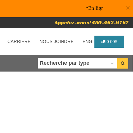
×
*En ligne seulement* 10%
Appelez-nous! 450-462-9767
CARRIÈRE
NOUS JOINDRE
ENGLISH
0.00$