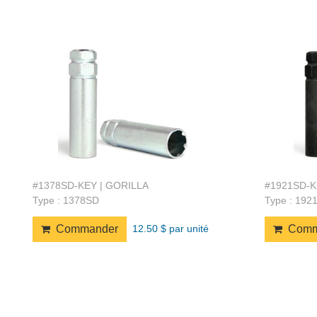
#1378SD-KEY | GORILLA
#1921SD-K
Type : 1378SD
Type : 192
12.50 $ par unité
Commander
Comm