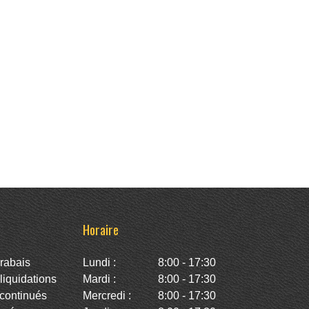
Horaire
rabais
Lundi :
8:00 - 17:30
iquidations
Mardi :
8:00 - 17:30
continués
Mercredi :
8:00 - 17:30