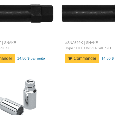
 | SNAKE
#SNA699K | SNAKE
A696KT
Type : CLÉ UNIVERSAL S/D
14.50 $ par unité
14.50 $ 
ander
Commander