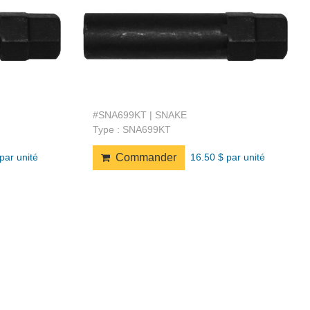
#SNA699KT | SNAKE
Type : SNA699KT
par unité
16.50 $ par unité
Commander