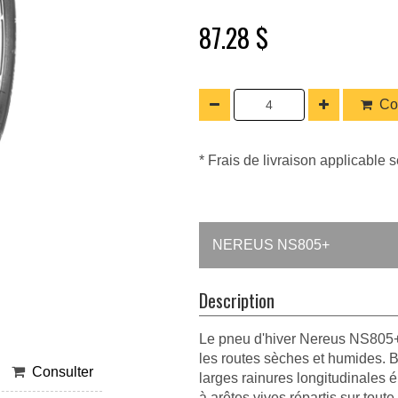
87.28 $
Co
* Frais de livraison applicable s
NEREUS NS805+
Description
Le pneu d'hiver Nereus NS805+ o
les routes sèches et humides. 
Consulter
larges rainures longitudinales 
à arêtes vives répartis sur tou