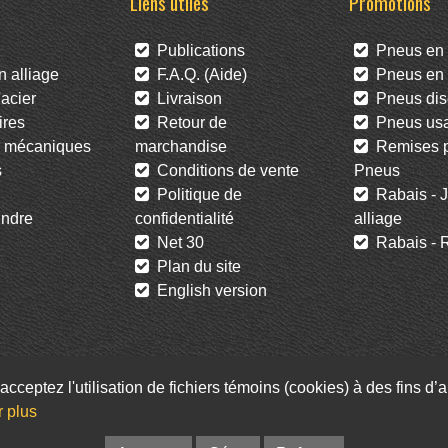
Liens utiles
Promotions
Publications
Pneus en 
 alliage
F.A.Q. (Aide)
Pneus en l
acier
Livraison
Pneus dis
res
Retour de
Pneus us
 mécaniques
marchandise
Remises po
s
Conditions de vente
Pneus
Politique de
Rabais - J
ndre
confidentialité
alliage
Net 30
Rabais - R
Plan du site
English version
acceptez l'utilisation de fichiers témoins (cookies) à des fins d
Facebook
Twitter
Infolettre
r plus