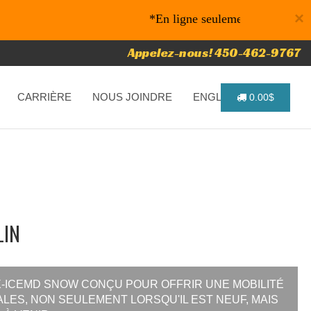
×
*En ligne seulement* 10% de rabais sur
Appelez-nous! 450-462-9767
CARRIÈRE
NOUS JOINDRE
ENGLISH
0.00$
LIN
 X-ICEMD SNOW CONÇU POUR OFFRIR UNE MOBILITÉ
LES, NON SEULEMENT LORSQU'IL EST NEUF, MAIS