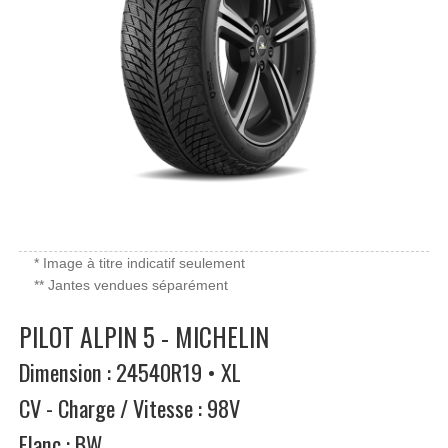
* Image à titre indicatif seulement
** Jantes vendues séparément
PILOT ALPIN 5 - MICHELIN
Dimension : 24540R19 • XL
CV - Charge / Vitesse : 98V
Flanc : BW